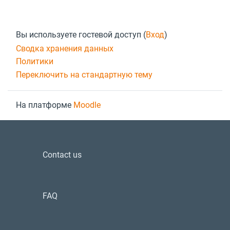
Footer
Вы используете гостевой доступ (
Вход
)
Сводка хранения данных
Политики
Переключить на стандартную тему
На платформе
Moodle
Contact us
FAQ