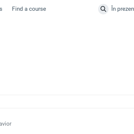
s
Find a course
În prezen
Afișați căut
avior