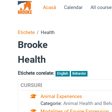
Sari la conţinutul principal
Acasă
Calendar
All course
Etichete
Health
Brooke
Health
Etichete corelate:
English
Behavior
CURSURI
Animal Experiences
Categorie:
Animal Health and Beh
Modalities of Equine Expression