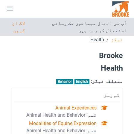
صل مواد کی طرف جائیں
ایک 
آپ فی الحال مہمانوں تک رسائی
لاگ ان
استعمال کر رہے ہیں
کریں
ٹیگز
Health
Brooke
Health
متعلقہ ٹیگز:
Behavior
English
کورسز
Animal Experiences
قسم:
Animal Health and Behavior
Modalities of Equine Expression
قسم:
Animal Health and Behavior