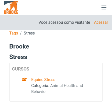
Ir para o conteúdo principal
Paine
Você acessou como visitante
Acessar
Tags
Stress
Brooke
Stress
CURSOS
Equine Stress
Categoria:
Animal Health and
Behavior