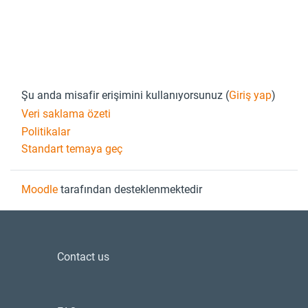
Footer
Şu anda misafir erişimini kullanıyorsunuz (
Giriş yap
)
Veri saklama özeti
Politikalar
Standart temaya geç
Moodle
tarafından desteklenmektedir
Contact us